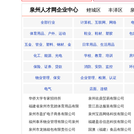
福建美可纸
泉州人才网企业中心
鲤城区
丰泽区
福建美可纸
福建美可纸
全部行业
计算机、互联网、网络
福建美可纸
体育用品、户外、运动
鞋业、鞋材、塑胶
包
福建美可纸
五金、管业、塑料、钢材、金
日常用品、生活用品
福建美可纸
属
化工、能源、光电
学校、教育、培训
房
福建美可纸
保险、证券、贷款
消防、安防、监控
环
福建美可纸
物业管理、保安
企业管理、检测、认证
福建美可纸
电气
店面、连锁
福建美可纸
华侨大学专家招待所
泉州佐鼎贸易有限公司
福建美可纸
福建省泉州市竞踏体育用品有限
晋江昌达服装有限公司
公司
福建美可纸
泉州市盈扩电子商务有限公司
泉州宝昌网络科技有限公司
福州泰禾物业管理有限公司泉州
福建盈谷信息科技有限公司
福建美可纸
分公司
泉州市龙驰箱包有限责任公司
国澳（福建）食品有限公司
福建美可纸