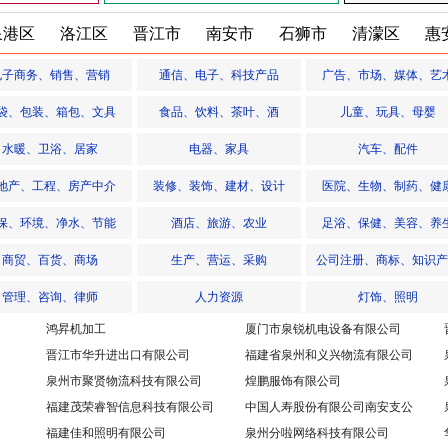
业有限公司
下载了
小婷
的简历
泉港区
洛江区
晋江市
南安市
石狮市
清濛区
惠
业有限公司
下载了
小婷
的简历
业有限公司
下载了
小何
的简历
电子商务、销售、营销
通信、电子、科技产品
广告、市场、媒体、艺
业有限公司
下载了
小婷
的简历
袋、包装、箱包、文具
食品、饮料、茶叶、酒
儿童、玩具、母婴
业有限公司
下载了
许燕梅
的简历
水暖、卫浴、居家
电器、家具
汽车、配件
业有限公司
下载了
史正梅
的简历
地产、工程、房产中介
装修、装饰、建材、设计
医院、生物、制药、健
业有限公司
下载了
许燕梅
的简历
保、环境、净水、节能
酒店、旅游、农业
足浴、保健、美容、养
业有限公司
下载了
小婷
的简历
商贸、百货、商场
生产、营运、采购
公司注册、商标、知识产
业有限公司
下载了
许燕梅
的简历
管理、咨询、律师
人力资源
灯饰、照明
业有限公司
下载了
王阳池
的简历
鸿昇机加工
厦门市泉锐机电设备有限公司
业有限公司
下载了
陈凯煌
的简历
晋江市华升进出口有限公司
福建省泉州和义兴物流有限公司
业有限公司
下载了
王琳
的简历
泉州市聚贤物流科技有限公司
煌鹏服饰有限公司
福建茂荣睿智信息科技有限公司
中国人寿股份有限公司南安支公
业有限公司
下载了
小婷
的简历
司银行保险部
福建佳和照明有限公司
泉州分啦网络科技有限公司
业有限公司
下载了
许燕梅
的简历