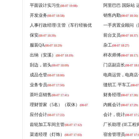
福建美可纸
平面设计实习生
阿里巴巴 国际站 
(08-07 19:08)
开发业务
销售内勤
福建美可纸
(08-07 18:58)
(08-07 18:56)
人事行政经理/主管（车行经验优
一手房置业顾问（
福建美可纸
先）
(08-07 18:49)
保安
前台文员
(08-07 18:39)
(08-07 18:37)
福建美可纸
服装QA
杂工
(08-07 18:29)
(08-07 18:27)
福建美可纸
出纳（安溪）
样衣师傅
(08-07 18:19)
(08-07 18:17)
福建美可纸
刮边，箭头
门店副店长
(08-07 18:09)
(08-07 18:
福建美可纸
成品仓管
电商运营，电商店
(08-07 18:00)
福建美可纸
业务专员
缝纫工 平车工
(08-07 17:50)
(08-07
福建美可纸
茶叶店销售
财务经理
(08-07 17:41)
(08-07 17:38)
福建美可纸
理财管家（5名）（双休）
内账会计
(08-07
(08-07 17:29)
下载了
17:31)
应付会计
会计，统计
(08-07 17:22)
(08-07 17:
福建美可纸
齿轮加工车间主管
厂长助理 (IE工程
(08-07 17:12)
福建美可纸
渠道经理（灯饰）
宿舍管理员
(08-07 17:03)
(08-07 17: