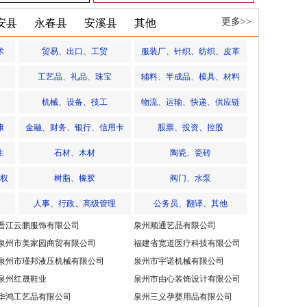
更多>>
安县
永春县
安溪县
其他
术
贸易、出口、工贸
服装厂、针织、纺织、皮革
工艺品、礼品、珠宝
辅料、半成品、模具、材料
机械、设备、技工
物流、运输、快递、供应链
康
金融、财务、银行、信用卡
股票、投资、控股
生
石材、木材
陶瓷、瓷砖
权
树脂、橡胶
阀门、水泵
人事、行政、高级管理
公务员、翻译、其他
晋江云鹏服饰有限公司
泉州顺通艺品有限公司
泉州市美家园商贸有限公司
福建省宽道医疗科技有限公司
泉州市瑾邦液压机械有限公司
泉州市宇诺机械有限公司
泉州红晟鞋业
泉州市由心装饰设计有限公司
华鸿工艺品有限公司
泉州三义孕婴用品有限公司