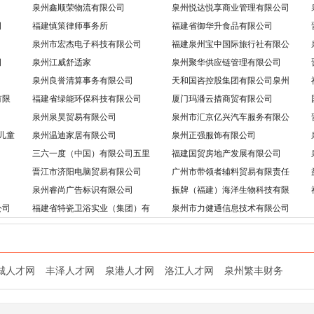
泉州鑫顺荣物流有限公司
泉州悦达悦享商业管理有限公司
业有限公司
下载了
小婷
的简历
司
福建慎策律师事务所
福建省御华升食品有限公司
泉州市宏杰电子科技有限公司
福建泉州宝中国际旅行社有限公
业有限公司
下载了
许燕梅
的简历
司
司
泉州江威舒适家
泉州聚华供应链管理有限公司
业有限公司
下载了
小何
的简历
泉州良誉清算事务有限公司
天和国咨控股集团有限公司泉州
业有限公司
下载了
史正梅
的简历
分公司
有限
福建省绿能环保科技有限公司
厦门玛潘云措商贸有限公司
泉州泉昊贸易有限公司
泉州市汇京亿兴汽车服务有限公
业有限公司
下载了
许燕梅
的简历
司
儿童
泉州温迪家居有限公司
泉州正强服饰有限公司
业有限公司
下载了
小婷
的简历
三六一度（中国）有限公司五里
福建国贸房地产发展有限公司
业有限公司
下载了
许燕梅
的简历
鞋服生产基地
晋江市济阳电脑贸易有限公司
广州市带领者辅料贸易有限责任
公司
业有限公司
下载了
王琳
的简历
泉州睿尚广告标识有限公司
振牌（福建）海洋生物科技有限
公司
公司
福建省特瓷卫浴实业（集团）有
泉州市力健通信息技术有限公司
业有限公司
下载了
陈凯煌
的简历
限公司
业有限公司
下载了
小婷
的简历
业有限公司
下载了
史正梅
的简历
城人才网
丰泽人才网
泉港人才网
洛江人才网
泉州繁丰财务
业有限公司
下载了
小何
的简历
业有限公司
下载了
史正梅
的简历