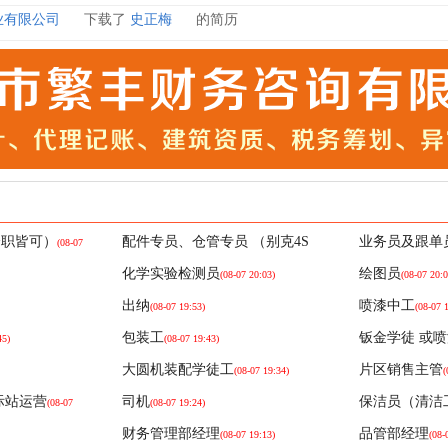
业有限公司
下载了
史正梅
的简历
业有限公司
下载了
史正梅
的简历
业有限公司
下载了
杨铃铃
的简历
业有限公司
下载了
小何
的简历
业有限公司
下载了
史正梅
的简历
业有限公司
下载了
小何
的简历
业有限公司
下载了
史正梅
的简历
全职皆可）
配件专员、仓管专员 （别克4S
业务员及跟单
(08-07
业有限公司
下载了
小何
的简历
店）
(08-07 20:13)
化学实验检测员
绘图员
(08-07 20:03)
(08-07 20:0
业有限公司
下载了
杨铃铃
的简历
出纳
喷漆中工
(08-07 19:53)
(08-07 
业有限公司
下载了
史正梅
的简历
包装工
钣金学徒 或
45)
(08-07 19:43)
业有限公司
下载了
小何
的简历
大圆机装配学徒工
片区销售主管
(08-07 19:34)
(
业有限公司
下载了
杨铃铃
的简历
际站运营
司机
保洁员（清洁
(08-07
(08-07 19:24)
业有限公司
下载了
史正梅
的简历
财务管理部经理
品管部经理
(08-07 19:13)
(08-