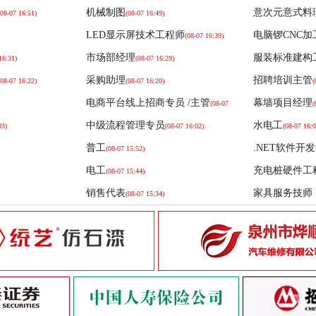
业有限公司
下载了
小何
的简历
机械制图
意次元意式料
(08-07 16:51)
(08-07 16:49)
业有限公司
下载了
小何
的简历
LED显示屏技术工程师
电脑锣CNC加
(08-07 16:39)
业有限公司
下载了
小婷
的简历
市场部经理
服装标准建构
16:31)
(08-07 16:29)
业有限公司
下载了
小婷
的简历
采购助理
招聘培训主管
(08-07 16:22)
(08-07 16:20)
(
电商平台线上招商专员 /主管
幕墙项目经理
业有限公司
下载了
小婷
的简历
(08-07
(
16:11)
中级流程管理专员
水电工
业有限公司
下载了
许燕梅
的简历
03)
(08-07 16:02)
(08-07 16:0
普工
.NET软件开
(08-07 15:52)
业有限公司
下载了
许燕梅
的简历
电工
充电桩硬件工
(08-07 15:44)
业有限公司
下载了
王阳池
的简历
销售代表
家具服务技师
(08-07 15:34)
业有限公司
下载了
王阳池
的简历
业有限公司
下载了
王琳
的简历
业有限公司
下载了
小何
的简历
业有限公司
业有限公司
下载了
下载了
小婷
小婷
的简历
的简历
业有限公司
下载了
小何
的简历