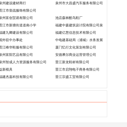
泉州建设建材商行
泉州市大昌盛汽车服务有限公司
晋江市壹战服饰有限公司
泉州富创贸易有限公司
池店森林酷鸟鞋厂
晋江市新塘街道道南小学
福建中森建筑设计院有限公司泉
州分公司
福建九卿建设有限公司
福建亿慧信息技术有限公司
国外驻中办事处
中电建基础局（浦城）水务发展
有限公司
晋江峰华鞋服有限公司
厦门忆行文化策划有限公司
泉州富阳艺品有限公司
安德摩尔商业运营管理公司
泉州智成人力资源服务有限公司
晋江新龙鞋材有限公司
益新模具
晋江市启翔电子商务有限公司
福建杰嘉科技有限公司
晋江宗盛工贸有限公司