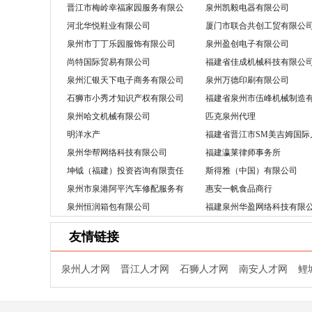
晋江市梅岭幸福家园服务有限公
泉州凯毅电器有限公司
司
福建美可纸
河北华悦鞋业有限公司
厦门市联合共创工贸有限公
泉州市丁丁乐园服饰有限公司
泉州盈创电子有限公司
福建美可纸
尚特国际贸易有限公司
福建省佳成机械科技有限公
福建美可纸
泉州汇银天下电子商务有限公司
泉州万德印刷有限公司
福建美可纸
石狮市小秀才知识产权有限公司
福建省泉州市伍峰机械制造
公司
泉州哈文机械有限公司
匹克泉州代理
福建美可纸
明洋水产
福建省晋江市SM美吉姆国际
福建美可纸
教育中心
泉州华帮网络科技有限公司
福建瀛莱律师事务所
福建美可纸
坤钺（福建）投资咨询有限责任
斯得雅（中国）有限公司
公司
福建美可纸
泉州市泉港阿平汽车修配服务有
惠安一帆食品商行
限公司
泉州恒润箱包有限公司
福建泉州华盈网络科技有限
福建美可纸
友情链接
福建美可纸
福建美可纸
泉州人才网
晋江人才网
石狮人才网
南安人才网
鲤
福建美可纸
福建美可纸