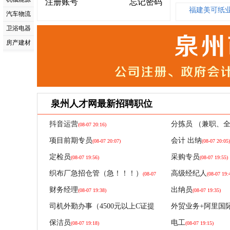
注册账号
忘记密码
福建美可纸
汽车物流
卫浴电器
福建美可纸
房产建材
福建美可纸
媒体广告
福建美可纸
金融投资
福建美可纸
医院养生
福建美可纸
人力管理
泉州人才网最新招聘职位
商贸商场
福建美可纸
抖音运营
分拣员 （兼职、
(08-07 20:16)
商标认证
福建美可纸
20:14)
项目前期专员
会计 出纳
(08-07 20:07)
(08-07 20:05)
学校服务
福建美可纸
定检员
采购专员
(08-07 19:56)
(08-07 19:55)
福建美可纸
织布厂急招仓管（急！！！）
高级经纪人
(08-07
(08-07 19:
福建美可纸
19:46)
财务经理
出纳员
(08-07 19:38)
(08-07 19:35)
福建美可纸
司机外勤办事（4500元以上C证提
外贸业务+阿里国
成）
福建美可纸
(08-07 19:28)
19:25)
保洁员
电工
(08-07 19:18)
(08-07 19:15)