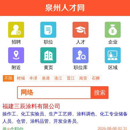
招聘
职位
人才
企业
附近
黄页
职位库
区域
不限
鲤城
丰泽
泉港
洛江
晋江
南安
石狮
福建三辰涂料有限公司
操作工
、
化工实验员
、
生产工艺师
、
涂料调色
、
化工专业储备
人员
、
仓管
、
涂料品管
、
开发业务员
、
2026-08-08 02:31
共
8
个职位