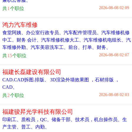
兼职云客服
、
2026-08-08 02:09
共
1
个职位
鸿力汽车维修
食堂阿姨
、
办公室行政专员
、
汽车配件管理员
、
汽车维修机修
中工
、
财务 会计
、
汽车维修机修大工
、
汽车维修机电组长
、
汽
车维修外勤
、
汽车美容洗车工
、
前台、打单、财务
、
2026-08-08 02:07
共
15
个职位
福建长磊建设有限公司
CAD.CAD拆图.排版
、
3D渲染外墙效果图 ，石材排版 ，
CAD
、
2026-08-08 02:03
共
2
个职位
福建骏昇光学科技有限公司
印刷工
、
质检员，QC
、
储备干部
、
技术员，机台操作员
、
生
产主管
、
普工
、
内勤
、