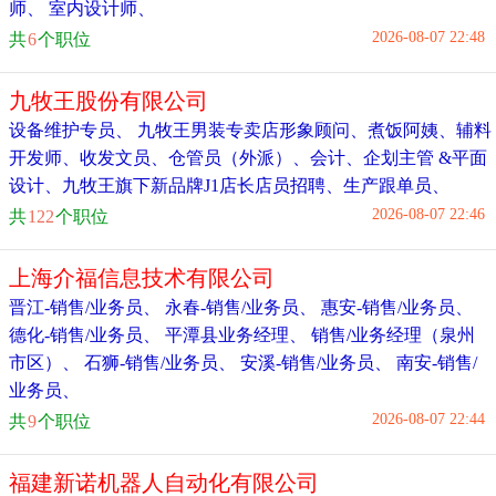
师
、
室内设计师
、
2026-08-07 22:48
共
6
个职位
九牧王股份有限公司
设备维护专员
、
九牧王男装专卖店形象顾问
、
煮饭阿姨
、
辅料
开发师
、
收发文员
、
仓管员（外派）
、
会计
、
企划主管 &平面
设计
、
九牧王旗下新品牌J1店长店员招聘
、
生产跟单员
、
2026-08-07 22:46
共
122
个职位
上海介福信息技术有限公司
晋江-销售/业务员
、
永春-销售/业务员
、
惠安-销售/业务员
、
德化-销售/业务员
、
平潭县业务经理
、
销售/业务经理（泉州
市区）
、
石狮-销售/业务员
、
安溪-销售/业务员
、
南安-销售/
业务员
、
2026-08-07 22:44
共
9
个职位
福建新诺机器人自动化有限公司