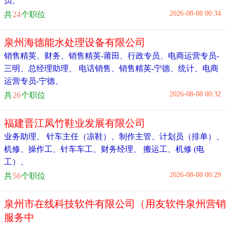
员
、
2026-08-08 00:34
共
24
个职位
泉州海德能水处理设备有限公司
销售精英
、
财务
、
销售精英-莆田
、
行政专员
、
电商运营专员-
三明
、
总经理助理
、
电话销售
、
销售精英-宁德
、
统计
、
电商
运营专员-宁德
、
2026-08-08 00:32
共
26
个职位
福建晋江凤竹鞋业发展有限公司
业务助理
、
针车主任（凉鞋）
、
制作主管
、
计划员（排单）
、
机修
、
操作工
、
针车车工
、
财务经理
、
搬运工
、
机修 (电
工）
、
2026-08-08 00:29
共
56
个职位
泉州市在线科技软件有限公司（用友软件泉州营销
服务中