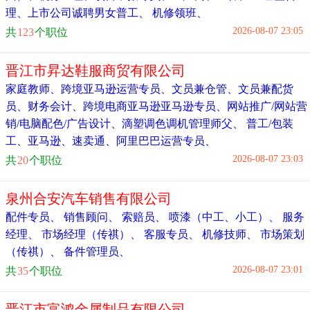
理
、
上市公司诚聘男女普工
、
机修领班
、
2026-08-07 23:05
共
123
个职位
晋江市昇达鞋服商贸有限公司
家庭教师
、
跨境亚马逊运营专员
、
文员兼仓管
、
文员兼配货
员
、
财务会计
、
跨境电商亚马逊亚马逊专员
、
网站推广/网站营
销/电脑配色/广告设计
、
滴塑调色调机管理师父
、
普工/包装
工
、
亚马逊、速卖通、阿里巴巴运营专员
、
2026-08-07 23:03
共
20
个职位
泉州合安汽车销售有限公司
配件专员
、
销售顾问
、
索赔员
、
喷漆（中工、小工）
、
服务
经理
、
市场经理（传祺）
、
客服专员
、
机修技师
、
市场策划
（传祺）
、
备件管理员
、
2026-08-07 23:01
共
35
个职位
晋江市富鸿金属制品有限公司