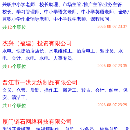
兼职中小学老师
、
校长助理
、
市场主管 /推广主管/业务主管
、
校长
、
学习管理师
、
中小学语文老师
、
中小学英语老师
、
全职/
兼职小学作业辅导老师
、
中小学数学老师
、
课程顾问
、
2026-08-07 23:37
共
12
个职位
杰兴（福建）投资有限公司
水电
、
快捷酒店店长
、
水电维修工
、
酒店电工
、
驾驶员
、
水
电
、
会计
、
水电
、
水电
、
人事专员
、
2026-08-07 23:35
共
15
个职位
晋江市一洪无纺制品有限公司
文员
、
仓管
、
后勤
、
操作工
、
搬运工
、
转古
、
会计
、
纺丝
、
保
安
、
清洁工
、
2026-08-07 23:29
共
11
个职位
厦门链石网络科技有限公司
渠道开发经理
、
短视频制作
、
总监
、
业务员
、
销售总监
、
运