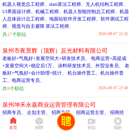
机器人视觉总工程师
、
slam算法工程师
、
无人机结构工程师
、
UI界面设计师
、
机械工程师
、
机器人智能控制总工程师
、
机器
人总体设计总工程师
、
地面站软件开发工程师
、
软件测试工程
师
、
视觉与自主避障 算法工程师
、
2026-08-07 22:42
共
27
个职位
泉州市夜景辉（顶辉）反光材料有限公司
老板好+气氛好+发展空间大+研发技术员
、
电商运营+高提成
+发展空间大+稳定后1万
、
涂料研发技术员
、
外贸业务员
、
老
板好+气氛好+会计助理+统计
、
机台操作普工
、
机台操作普
工
、
电商运营专员
、
2026-08-07 22:40
共
8
个职位
泉州坤禾永嘉商业运营管理有限公司
招商专员
、
企划主管
、
招商主管
、
招商运营主管
、
招商经
理
、
2026-08-07 22:38
共
5
首页
个职位
招聘
职位
我的