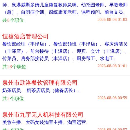
师
、
泉港威斯多姆儿童康复教师急聘
、
幼托园老师
、
早教老师
（急）
、
自闭症个训、感统康复老师
、
课程顾问
、
前台文员
、
2026-08-08 01:03
共
8
个职位
恒禧酒店管理公司
餐饮部经理（丰泽店）
、
餐饮部领班（丰泽店）
、
客房清洁员
（丰泽店）
、
前台接待（丰泽店）
、
迎宾
、
会计 （丰泽店）
、
传菜员
、
房务部接待员（丰泽店）
、
厨房帮工
、
水电工
、
2026-08-08 01:01
共
28
个职位
泉州市劢洛餐饮管理有限公司
奶茶店员
、
奶茶店店员（储备店长）
、
2026-08-08 00:59
共
2
个职位
泉州市九宇无人机科技有限公司
美妆主播
、
大码女装淘宝主播
、
淘宝运营
、
2026-08-08 00:57