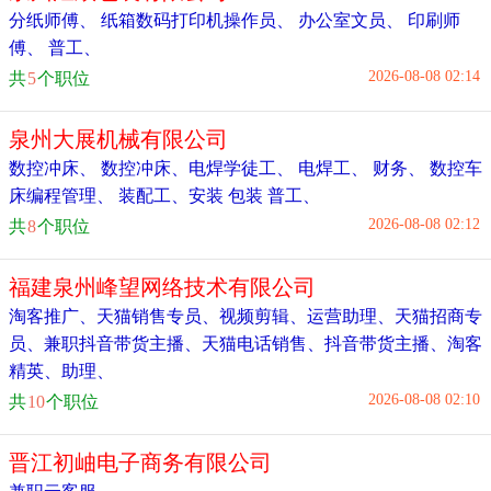
分纸师傅
、
纸箱数码打印机操作员
、
办公室文员
、
印刷师
傅
、
普工
、
2026-08-08 02:14
共
5
个职位
泉州大展机械有限公司
数控冲床
、
数控冲床
、
电焊学徒工
、
电焊工
、
财务
、
数控车
床编程管理
、
装配工
、
安装 包装 普工
、
2026-08-08 02:12
共
8
个职位
福建泉州峰望网络技术有限公司
淘客推广
、
天猫销售专员
、
视频剪辑
、
运营助理
、
天猫招商专
员
、
兼职抖音带货主播
、
天猫电话销售
、
抖音带货主播
、
淘客
精英
、
助理
、
2026-08-08 02:10
共
10
个职位
晋江初岫电子商务有限公司