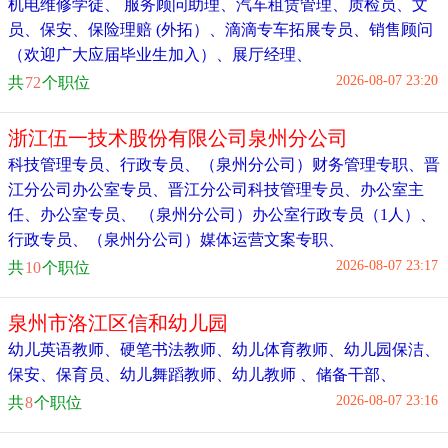
机电维修学徒
、
服务顾问助理
、
汽车租赁管理
、
质检员
、
文
员
、
保安
、
保险理赔 (外拓）
、
滴滴专车拓展专员
、
销售顾问
（欢迎广大应届毕业生加入）
、
展厅经理
、
2026-08-07 23:20
共
72
个职位
浙江伍一技术股份有限公司泉州分公司
科技管理专员
、
行政专员
、
（泉州分公司）财务管理专职
、
晋
江分公司办公室专员
、
晋江分公司科技管理专员
、
办公室主
任
、
办公室专员
、
（泉州分公司）办公室行政专员（1人）
、
行政专员
、
（泉州分公司）媒体运营文案专职
、
2026-08-07 23:17
共
10
个职位
泉州市洛江区信和幼儿园
幼儿英语教师
、
硬笔书法教师
、
幼儿体育教师
、
幼儿园保洁
、
保安
、
保育员
、
幼儿舞蹈教师
、
幼儿教师 、储备干部
、
2026-08-07 23:16
共
8
个职位