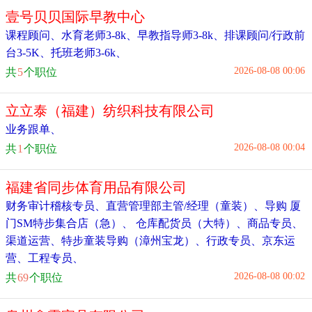
壹号贝贝国际早教中心
课程顾问
、
水育老师3-8k
、
早教指导师3-8k
、
排课顾问/行政前
台3-5K
、
托班老师3-6k
、
2026-08-08 00:06
共
5
个职位
立立泰（福建）纺织科技有限公司
业务跟单
、
2026-08-08 00:04
共
1
个职位
福建省同步体育用品有限公司
财务审计稽核专员
、
直营管理部主管/经理（童装）
、
导购 厦
门SM特步集合店（急）
、
仓库配货员（大特）
、
商品专员
、
渠道运营
、
特步童装导购（漳州宝龙）
、
行政专员
、
京东运
营
、
工程专员
、
2026-08-08 00:02
共
69
个职位