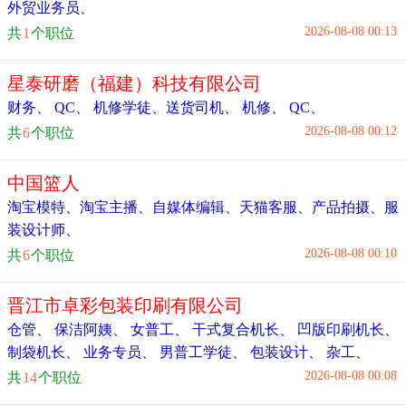
外贸业务员
、
2026-08-08 00:13
共
1
个职位
星泰研磨（福建）科技有限公司
财务
、
QC
、
机修学徒
、
送货司机
、
机修
、
QC
、
2026-08-08 00:12
共
6
个职位
中国篮人
淘宝模特
、
淘宝主播
、
自媒体编辑
、
天猫客服
、
产品拍摄
、
服
装设计师
、
2026-08-08 00:10
共
6
个职位
晋江市卓彩包装印刷有限公司
仓管
、
保洁阿姨
、
女普工
、
干式复合机长
、
凹版印刷机长
、
制袋机长
、
业务专员
、
男普工学徒
、
包装设计
、
杂工
、
2026-08-08 00:08
共
14
个职位