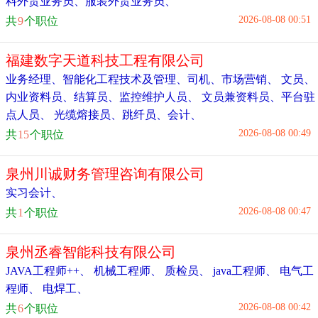
料外贸业务员
、
服装外贸业务员
、
2026-08-08 00:51
共
9
个职位
福建数字天道科技工程有限公司
业务经理
、
智能化工程技术及管理
、
司机
、
市场营销
、
文员、
内业资料员、结算员
、
监控维护人员
、
文员兼资料员
、
平台驻
点人员
、
光缆熔接员、跳纤员
、
会计
、
2026-08-08 00:49
共
15
个职位
泉州川诚财务管理咨询有限公司
实习会计
、
2026-08-08 00:47
共
1
个职位
泉州丞睿智能科技有限公司
JAVA工程师++
、
机械工程师
、
质检员
、
java工程师
、
电气工
程师
、
电焊工
、
2026-08-08 00:42
共
6
个职位