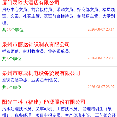
厦门灵玲大酒店有限公司
房务中心文员
、
前台接待员
、
采购文员
、
招商部文员
、
楼层领
班
、
文案
、
礼宾主管
、
夜班前台接待员
、
制服房主管
、
大堂副
理
、
2026-08-07 23:14
共
26
个职位
泉州市丽达针织制衣有限公司
样衣师傅
、
材料收发员
、
业务跟单员
、
2026-08-07 23:08
共
3
个职位
泉州市尊成机电设备贸易有限公司
空调安装学徒
、
业务员/销售员
、
2026-08-07 23:07
共
2
个职位
阳光中科（福建）能源股份有限公司
污水处理技术员
、
叉车司机
、
工艺技术员
、
管理培训生（泉
州）
、
税务经理
、
项目申报专员
、
生产倒班主管
、
工艺整合经