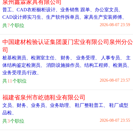
泉州鑫霖家具有限公司
普工
、
CAD衣柜橱柜设计
、
业务销售 跟单
、
办公室文员
、
CAD设计师实习生
、
生产软件拆单员
、
家具生产安装师傅
、
2026-08-07 23:59
共
7
个职位
中国建材检验认证集团厦门宏业有限公司泉州分公
司
桩基检测员
、
检测室主任
、
财务
、
业务受理
、
人事专员
、
主
体结构鉴定检测员
、
消防设施操作员
、
结构工程师
、
检测员
、
业务受理员/行政
、
2026-08-07 23:57
共
11
个职位
福建省泉州市屹德鞋业有限公司
文员、财务、业务员、业务助理
、
鞋厂整鞋普工
、
鞋厂成型
品检
、
2026-08-07 23:55
共
3
个职位