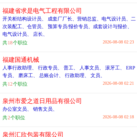
福建省求是电气工程有限公司
开关柜结构设计员
、
成套厂厂长
、
营销总监
、
电气设计员
、
二
次装配工
、
仓管员
、
预算专员/报价专员
、
成套设计与报价
、
电气设计员
、
店长
、
2026-08-08 02:23
共
18
个职位
福建国通机械
人事行政助理
、
行政专员
、
普工
、
人事文员
、
滚牙工
、
ERP
专员
、
磨床工
、
总账会计
、
行政助理
、
文员
、
2026-08-08 02:21
共
12
个职位
泉州市爱之道日用品有很公司
办公室文员
、
销售文员
、
2026-08-08 02:18
共
2
个职位
泉州汇欣包装有限公司