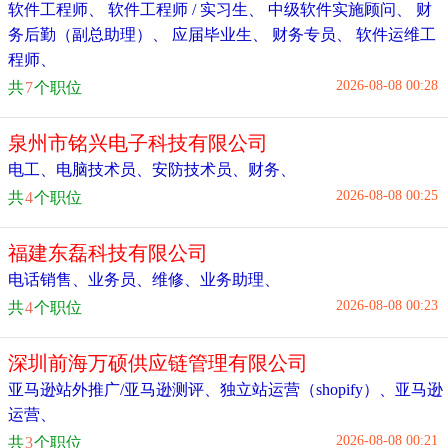
软件工程师
、
软件工程师 / 实习生
、
中级软件实施顾问
、
财
务后勤（副总助理）
、
应届毕业生
、
财务专员
、
软件运维工
程师
、
2026-08-08 00:28
共
7
个职位
泉州市铭兴电子科技有限公司
电工
、
电脑技术员
、
安防技术员
、
财务
、
2026-08-08 00:25
共
4
个职位
福建东磊科技有限公司
电话销售
、
业务员
、
维修
、
业务助理
、
2026-08-08 00:23
共
4
个职位
深圳前海万硕供应链管理有限公司
亚马逊站外推广/亚马逊测评
、
独立站运营（shopify）
、
亚马逊
运营
、
2026-08-08 00:21
共
3
个职位