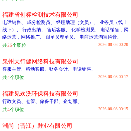
福建省创标检测技术有限公司
电话销售
、
成分检测员
、
经理助理（文员）
、
业务员（线上
线下）
、
行政出纳
、
售后客服
、
化学检测员
、
电话销售，网
络运营，网络推广
、
跟单员理单员
、
电商运营淘宝抖音
、
2026-08-08 00:20
共
26
个职位
泉州天行健网络科技有限公司
客服主管
、
移动客服
、
财务会计
、
电话销售
、
2026-08-08 00:17
共
4
个职位
福建见欢洗环保科技有限公司
行政文员
、
仓管
、
储备干部
、
企划部
、
2026-08-08 00:15
共
4
个职位
潮尚（晋江）鞋业有限公司