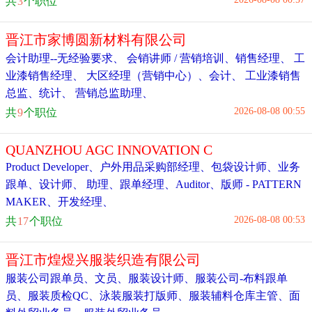
共
3
个职位
晋江市家博圆新材料有限公司
会计助理--无经验要求
、
会销讲师 / 营销培训
、
销售经理
、
工
业漆销售经理
、
大区经理（营销中心）
、
会计
、
工业漆销售
总监
、
统计
、
营销总监助理
、
2026-08-08 00:55
共
9
个职位
QUANZHOU AGC INNOVATION C
Product Developer
、
户外用品采购部经理
、
包袋设计师
、
业务
跟单
、
设计师
、
助理
、
跟单经理
、
Auditor
、
版师 - PATTERN
MAKER
、
开发经理
、
2026-08-08 00:53
共
17
个职位
晋江市煌煜兴服装织造有限公司
服装公司跟单员
、
文员
、
服装设计师
、
服装公司-布料跟单
员
、
服装质检QC
、
泳装服装打版师
、
服装辅料仓库主管
、
面