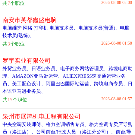
2026-08-08 02:00
共
7
个职位
南安市英都鑫盛电脑
电脑维护 网络 打印机 电脑技术员
、
电脑技术员(普通)
、
电脑
技术员(熟练)
、
2026-08-08 01:58
共
3
个职位
罗宇实业有限公司
外贸业务员
、
日语业务员
、
电子商务网站管理员
、
跨境电商助
理
、
AMAZON亚马逊运营
、
ALIEXPRESS速卖通运营业务
员
、
美工配色设计
、
阿里巴巴国际站运营
、
跨境电商专员
、
日
本语亚马逊业务员
、
2026-08-08 01:57
共
15
个职位
泉州市展鸿机电工程有限公司
中央空调安装师傅
、
格力空调销售专员
、
格力空调专卖店导购
员（洛江店）
、
公司前台/行政人员 （洛江分公司）
、
前台/导