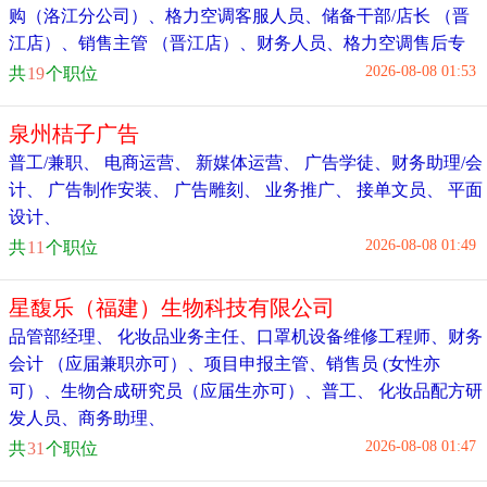
购（洛江分公司）
、
格力空调客服人员
、
储备干部/店长 （晋
江店）
、
销售主管 （晋江店）
、
财务人员
、
格力空调售后专
员
、
2026-08-08 01:53
共
19
个职位
泉州桔子广告
普工/兼职
、
电商运营
、
新媒体运营
、
广告学徒
、
财务助理/会
计
、
广告制作安装
、
广告雕刻
、
业务推广
、
接单文员
、
平面
设计
、
2026-08-08 01:49
共
11
个职位
星馥乐（福建）生物科技有限公司
品管部经理
、
化妆品业务主任
、
口罩机设备维修工程师
、
财务
会计 （应届兼职亦可）
、
项目申报主管
、
销售员 (女性亦
可）
、
生物合成研究员（应届生亦可）
、
普工
、
化妆品配方研
发人员
、
商务助理
、
2026-08-08 01:47
共
31
个职位