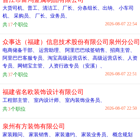
大货司机
、
普工
、
清洁工
、
厂长
、
分条组长
、
出纳
、
小车司
机
、
采购员
、
厂长
、
业务员
、
2026-08-07 22:54
共
17
个职位
众事达（福建）信息技术股份有限公司泉州分公司
电商储备干部
、
运营助理
、
阿里巴巴续签销售
、
招商主管
、
阿里巴巴客服专员
、
淘宝高级运营店长
、
高级运营店长
、
人资
专员
、
网销宝主管
、
人资行政专员 （安溪）
、
2026-08-07 22:51
共
37
个职位
福建省名欧装饰设计有限公司
工程部主管
、
室内设计师
、
室内装饰业务员
、
2026-08-07 22:50
共
3
个职位
泉州有方装饰有限公司
家装顾问
、
家装销售
、
家装邀约
、
家装业务员
、
概念规划