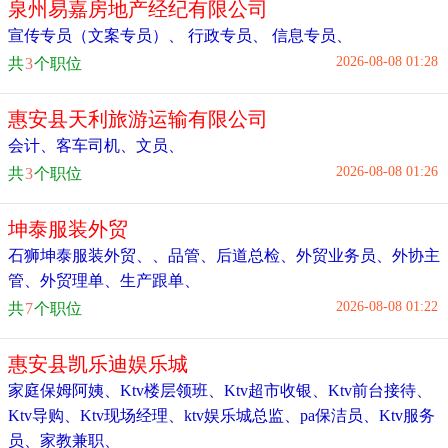
泉州易嘉房地产经纪有限公司
宣传专员（文案专员）
、
行政专员
、
信息专员
、
2026-08-08 01:28
共
3
个职位
惠安县天利旅游运输有限公司
会计
、
客车司机
、
文员
、
2026-08-08 01:26
共
3
个职位
坤泰服装外贸
石狮坤泰服装外贸、
、
品管
、
后道总检
、
外贸业务员
、
外协主
管
、
外贸理单
、
生产跟单
、
2026-08-08 01:22
共
7
个职位
惠安县凯乐迪娱乐城
家庭保姆阿姨
、
Ktv楼层领班
、
Ktv超市收银
、
Ktv前台接待
、
Ktv导购
、
Ktv现场经理
、
ktv娱乐城总监
、
pa保洁员
、
Ktv服务
员
、
家教兼职
、