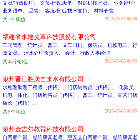
文员/行政助理
、
文员/行政助理
、
对讲机技术员
、
业务经理/
业务跟单
、
品管
、
客服/售后/技术支持
、
材料仓管
、
2026-08-08 01:08
共
7
个职位
福建省永建皮革科技股份有限公司
车间管理
、
统计员
、
普工
、
叉车司机
、
保洁员
、
机修电工
、
行
政文员
、
污水处理负责人
、
会计
、
行政人事经理
、
2026-08-08 01:06
共
44
个职位
泉州晋江胜康自来水有限公司
水处理助理工程师（代招）
、
门店销售员（代招）
、
化验员
、
机电一体化
、
门店销售员（代招）
、
普工
、
统计员
、
直营门店
店长（代招）
、
2026-08-08 01:05
共
8
个职位
泉州金吉尔教育科技有限公司
自闭症个训、感统康复老师
、
惠安县自闭症个训、感统康复老