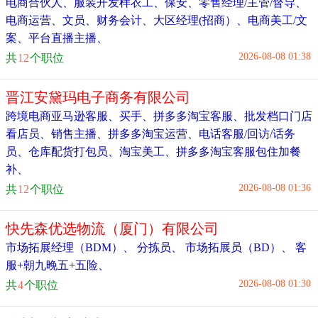
电商合伙人
、
服装开发样衣工
、
保安
、
零售经理/主管/督导
、
电商运营
、
文员
、
财务会计
、
大区经理(招商）
、
电商美工/文
案
、
平台直播主播
、
2026-08-08 01:38
共
12
个职位
晋江安黛玛电子商务有限公司
跨境电商亚马逊客服
、
买手
、
拼多多淘宝客服
、
批发档口门店
看店员
、
销售主播
、
拼多多淘宝运营
、
电话客服/回访/话务
员
、
仓库配货打包员
、
淘宝美工
、
拼多多淘宝客服包住加餐
补
、
2026-08-08 01:36
共
12
个职位
快先森优选物流（厦门）有限公司
市场拓展经理（BDM）
、
分拣员
、
市场拓展员（BD）
、
客
服+朝九晚五+五险
、
2026-08-08 01:30
共
4
个职位