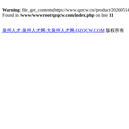
Warning
: file_get_contents(https://www.qzrcw.cn//product/2026051
Found in
/www/wwwroot/qzqcw.com/index.php
on line
11
泉州人才-泉州人才网-大泉州人才网-QZQCW.COM
版权所有