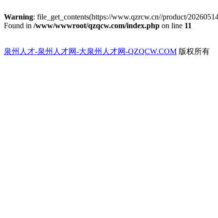
Warning
: file_get_contents(https://www.qzrcw.cn//product/2026051
Found in
/www/wwwroot/qzqcw.com/index.php
on line
11
泉州人才-泉州人才网-大泉州人才网-QZQCW.COM
版权所有